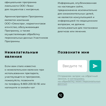
официальная программа
Информация, опубликованная
лояльности ООО «Тева»
на настоящем сайте,
для пациентов с мигренью.
предназначена исключительно
для ознакомительных целей,
Администратором Программы
не является консультацией и
является компания
информацией по медицинским
ООО «Олекстра», маркетинговое
вопросам, не должна
агентство, обслуживающее
использоваться для постановки
Программу, а также
диагноза или лечения.
осуществляющее обработку
персональных данных Участников
Программы.
Нежелательные
Позвоните мне
явления
Если вам стало известно
о нежелательном явлении при
использовании препарата,
Отправляя запрос на обратный
участвующего в программе,
звонок,
я
соглашаюсь
пожалуйста, позвоните
на обработку моих персональных
по телефону
8-800-200-50-92
или
данных
.
напишите в онлайн-чат